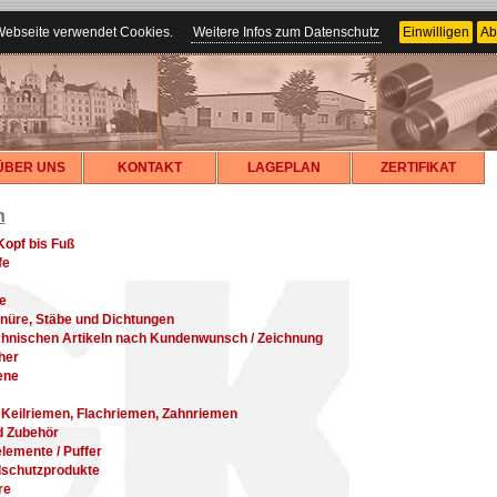
Webseite verwendet Cookies.
Weitere Infos zum Datenschutz
Einwilligen
Ab
ÜBER UNS
KONTAKT
LAGEPLAN
ZERTIFIKAT
n
Kopf bis Fuß
fe
e
chnüre, Stäbe und Dichtungen
chnischen Artikeln nach Kundenwunsch / Zeichnung
her
ene
 Keilriemen, Flachriemen, Zahnriemen
d Zubehör
lemente / Puffer
lschutzprodukte
re