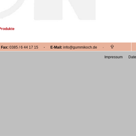
Produkte
ax:
0385 / 6 44 17 15
· E-Mail:
info@gummikoch.de ·
Impressum
Date