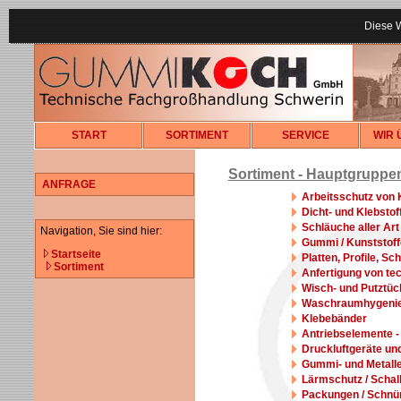
Diese 
START
SORTIMENT
SERVICE
WIR 
Sortiment - Hauptgruppe
ANFRAGE
Arbeitsschutz von 
Dicht- und Klebstof
Schläuche aller Art
Navigation, Sie sind hier:
Gummi / Kunststoff
Startseite
Platten, Profile, S
Sortiment
Anfertigung von te
Wisch- und Putztüc
Waschraumhygeni
Klebebänder
Antriebselemente -
Druckluftgeräte un
Gummi- und Metalle
Lärmschutz / Schal
Packungen / Schnü