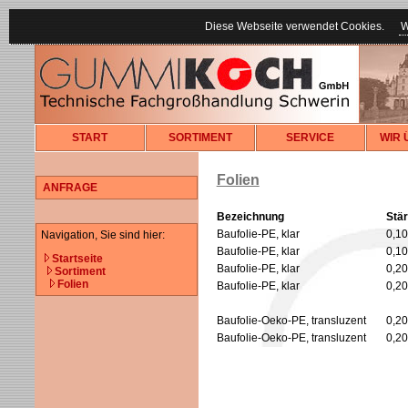
Diese Webseite verwendet Cookies.
W
START
SORTIMENT
SERVICE
WIR 
Folien
ANFRAGE
Bezeichnung
Stä
Baufolie-PE, klar
0,1
Navigation, Sie sind hier:
Baufolie-PE, klar
0,1
Startseite
Baufolie-PE, klar
0,2
Sortiment
Folien
Baufolie-PE, klar
0,2
Baufolie-Oeko-PE, transluzent
0,2
Baufolie-Oeko-PE, transluzent
0,2