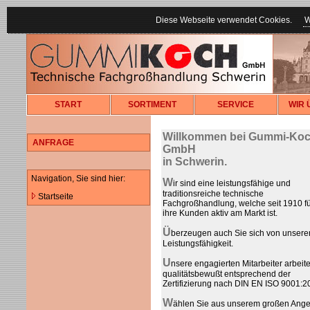
Diese Webseite verwendet Cookies.
W
START
SORTIMENT
SERVICE
WIR 
Willkommen bei Gummi-Ko
ANFRAGE
GmbH
in Schwerin.
Navigation, Sie sind hier:
W
ir sind eine leistungsfähige und
traditionsreiche technische
Startseite
Fachgroßhandlung, welche seit 1910 fü
ihre Kunden aktiv am Markt ist.
Ü
berzeugen auch Sie sich von unsere
Leistungsfähigkeit.
U
nsere engagierten Mitarbeiter arbeit
qualitätsbewußt entsprechend der
Zertifizierung nach DIN EN ISO 9001:2
W
ählen Sie aus unserem großen Ange