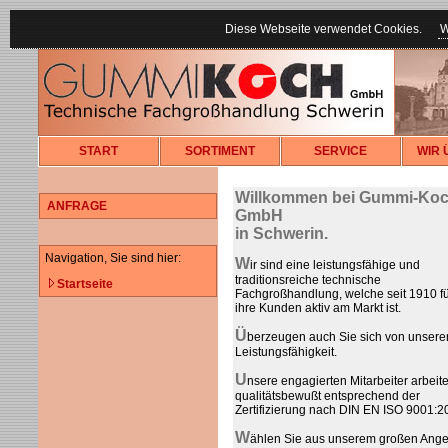
Diese Webseite verwendet Cookies.
W
START
SORTIMENT
SERVICE
WIR 
Willkommen bei Gummi-Ko
ANFRAGE
GmbH
in Schwerin.
Navigation, Sie sind hier:
W
ir sind eine leistungsfähige und
traditionsreiche technische
Startseite
Fachgroßhandlung, welche seit 1910 fü
ihre Kunden aktiv am Markt ist.
Ü
berzeugen auch Sie sich von unsere
Leistungsfähigkeit.
U
nsere engagierten Mitarbeiter arbeit
qualitätsbewußt entsprechend der
Zertifizierung nach DIN EN ISO 9001:2
W
ählen Sie aus unserem großen Ange