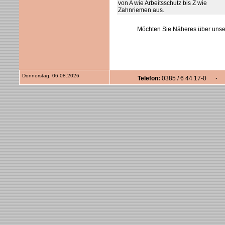
von A wie Arbeitsschutz bis Z wie
Zahnriemen aus.
Möchten Sie Näheres über unse
Donnerstag, 06.08.2026
Telefon:
0385 / 6 44 17-0
· F