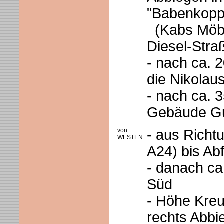
"Babenkopp
(Kabs Möbe
Diesel-Stra
- nach ca. 
die Nikolau
- nach ca. 3
Gebäude G
von
- aus Rich
WESTEN:
A24) bis Ab
- danach ca
Süd
- Höhe Kre
rechts Abbi