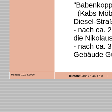
"Babenkopp
(Kabs Möbel
Diesel-Stra
- nach ca. 
die Nikolau
- nach ca. 3
Gebäude G
Montag, 10.08.2026
Telefon:
0385 / 6 44 17-0
· F