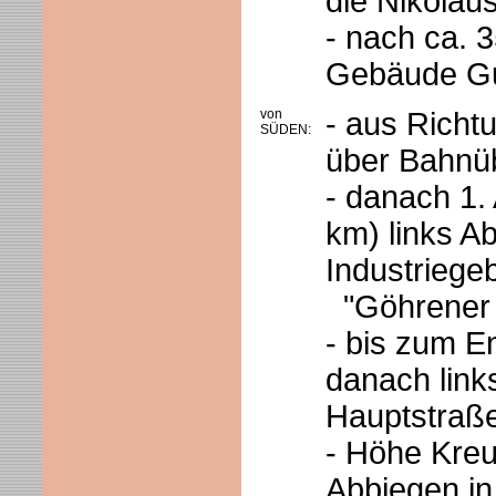
die Nikolau
- nach ca. 3
Gebäude G
von
- aus Richt
SÜDEN:
über Bahnü
- danach 1.
km) links A
Industriegeb
"Göhrener 
- bis zum 
danach link
Hauptstraß
- Höhe Kreu
Abbiegen i